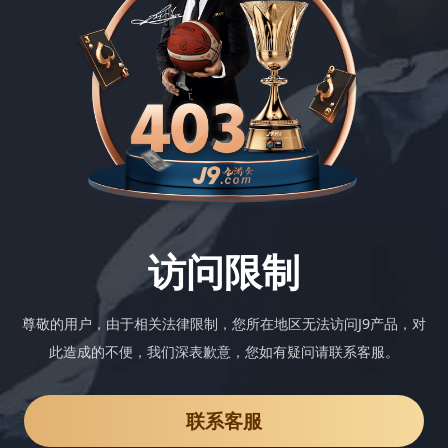
访问限制
尊敬的用户，由于相关法律限制，您所在地区无法访问J9产品，对
此造成的不便，我们深表歉意，您如有疑问请联系客服。
联系客服